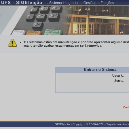
UFS - SIGEleição
-
Sistema Integrado de Gestão de Eleições
Os sistemas estão em manutenção e poderão apresentar alguma instab
manutenção acabar, esta mensagem será removida.
Entrar no Sistema
Usuário:
Senha:
Cód
SIGEleição | Copyright © 2009-2026 - Superintendência