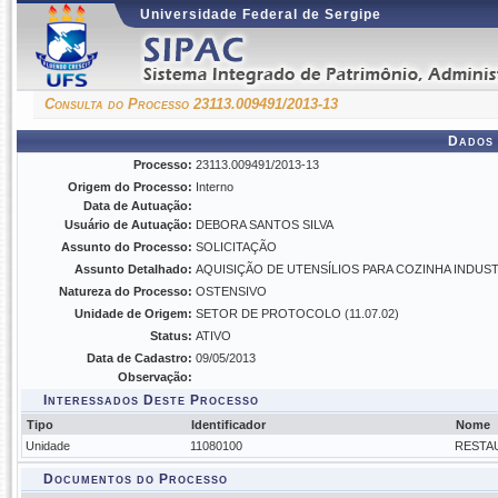
Universidade Federal de Sergipe
Consulta do Processo 23113.009491/2013-13
Dados 
Processo:
23113.009491/2013-13
Origem do Processo:
Interno
Data de Autuação:
Usuário de Autuação:
DEBORA SANTOS SILVA
Assunto do Processo:
SOLICITAÇÃO
Assunto Detalhado:
AQUISIÇÃO DE UTENSÍLIOS PARA COZINHA INDU
Natureza do Processo:
OSTENSIVO
Unidade de Origem:
SETOR DE PROTOCOLO (11.07.02)
Status:
ATIVO
Data de Cadastro:
09/05/2013
Observação:
Interessados Deste Processo
Tipo
Identificador
Nome
Unidade
11080100
RESTA
Documentos do Processo