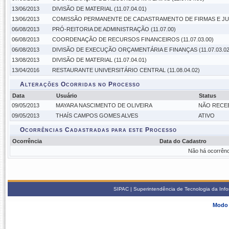
13/06/2013
DIVISÃO DE MATERIAL (11.07.04.01)
13/06/2013
COMISSÃO PERMANENTE DE CADASTRAMENTO DE FIRMAS E JULG
06/08/2013
PRÓ-REITORIA DE ADMINISTRAÇÃO (11.07.00)
06/08/2013
COORDENAÇÃO DE RECURSOS FINANCEIROS (11.07.03.00)
06/08/2013
DIVISÃO DE EXECUÇÃO ORÇAMENTÁRIA E FINANÇAS (11.07.03.02
13/08/2013
DIVISÃO DE MATERIAL (11.07.04.01)
13/04/2016
RESTAURANTE UNIVERSITÁRIO CENTRAL (11.08.04.02)
Alterações Ocorridas no Processo
Data
Usuário
Status
09/05/2013
MAYARA NASCIMENTO DE OLIVEIRA
NÃO RECEB
09/05/2013
THAÍS CAMPOS GOMES ALVES
ATIVO
Ocorrências Cadastradas para este Processo
Ocorrência
Data do Cadastro
Não há ocorrênc
SIPAC | Superintendência de Tecnologia da Info
Modo 