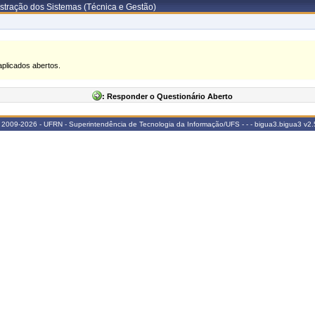
stração dos Sistemas (Técnica e Gestão)
aplicados abertos.
: Responder o Questionário Aberto
 2009-2026 - UFRN - Superintendência de Tecnologia da Informação/UFS - - - bigua3.bigua3
v2.